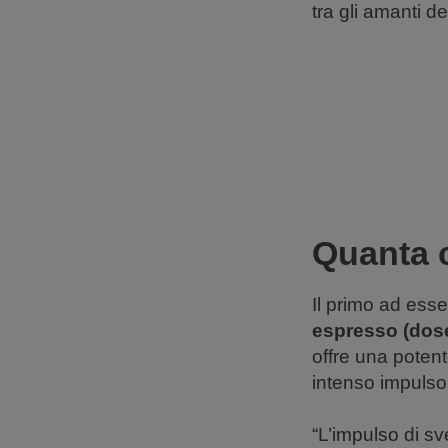
tra gli amanti de
Quanta c
Il primo ad ess
espresso (dose
offre una poten
intenso impulso 
“L’impulso di sv