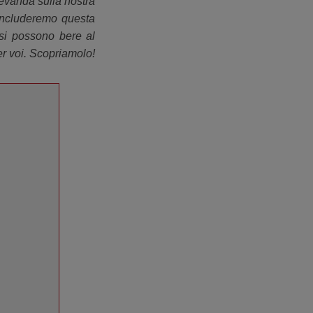
 bevanda sulla nostra
 Concluderemo questa
si possono bere al
er voi. Scopriamolo!