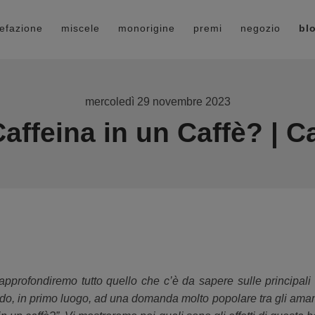
refazione
miscele
monorigine
premi
negozio
bl
mercoledì 29 novembre 2023
affeina in un Caffè? | C
, approfondiremo tutto quello che c’è da sapere sulle principal
do, in primo luogo, ad una domanda molto popolare tra gli amant