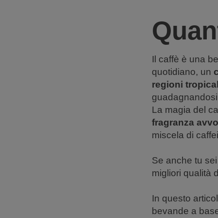
Quant
Il caffè è una 
quotidiano, un
c
regioni tropical
guadagnandosi u
La magia del caf
fragranza avvo
miscela di caffe
Se anche tu sei 
migliori qualità d
In questo artico
bevande a base 