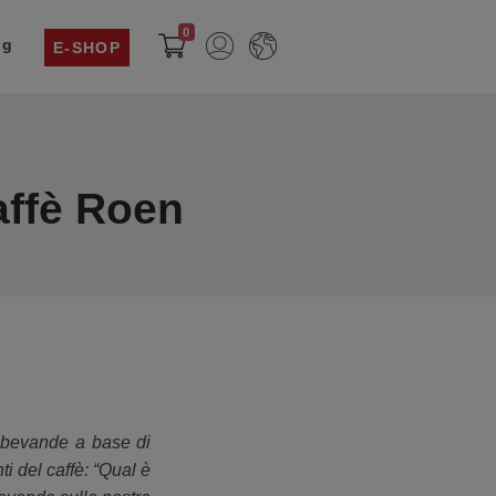
0
og
E-SHOP
affè Roen
i bevande a base di
i del caffè: “Qual è