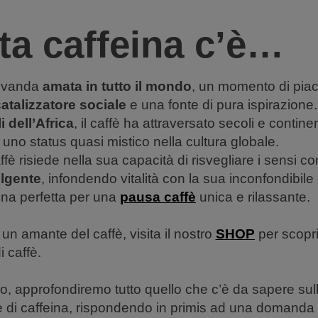
a caffeina c’è…
bevanda
amata in tutto il mondo
, un momento di piace
atalizzatore sociale
e una fonte di pura ispirazione.
i dell’Africa
, il caffè ha attraversato secoli e continen
no status quasi mistico nella cultura globale.
fè risiede nella sua capacità di risvegliare i sensi c
lgente
, infondendo vitalità con la sua inconfondibile
ina perfetta per una
pausa caffè
unica e rilassante.
un amante del caffè, visita il nostro
SHOP
per scopri
i caffè.
lo, approfondiremo tutto quello che c’è da sapere sull
di caffeina, rispondendo in primis ad una domanda