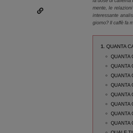
la dose di caffeina 
mente, le relazioni
interessante anal
giorno? Il caffè fa
QUANTA C
QUANTA 
QUANTA 
QUANTA 
QUANTA C
QUANTA C
QUANTA C
QUANTA 
QUANTA 
QUALE TI