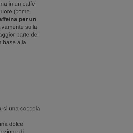
ina in un caffè
iquore (come
affeina per un
ativamente sulla
aggior parte del
n base alla
rsi una coccola
 una dolce
iezione di