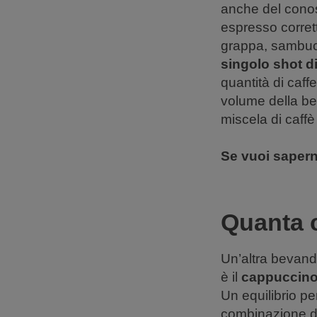
anche del cono
espresso corrett
grappa, sambuca
singolo shot d
quantità di caff
volume della bev
miscela di caffè 
Se vuoi sapern
Quanta 
Un’altra bevand
è il
cappuccino 
Un equilibrio pe
combinazione d