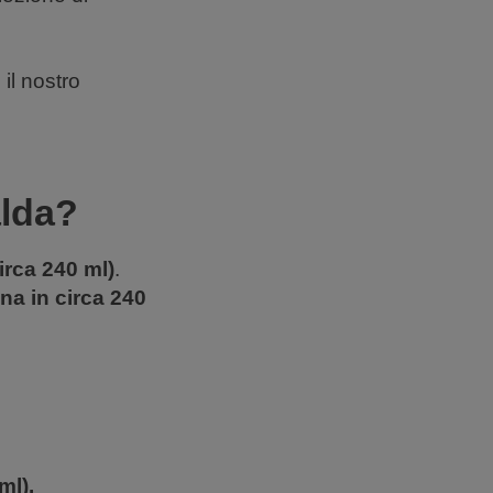
 il nostro
alda?
irca 240 ml)
.
ina in circa 240
ml).