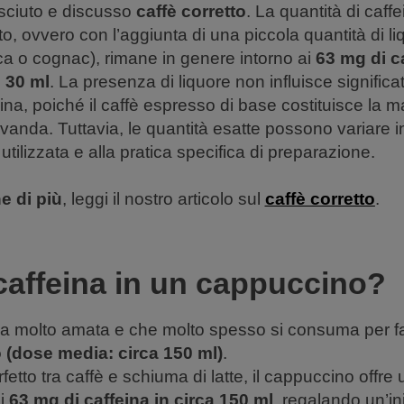
sciuto e discusso
caffè corretto
. La quantità di caffe
o, ovvero con l’aggiunta di una piccola quantità di l
 o cognac), rimane in genere intorno ai
63 mg di c
i 30 ml
. La presenza di liquore non influisce signific
eina, poiché il caffè espresso di base costituisce la m
anda. Tuttavia, le quantità esatte possono variare i
utilizzata e alla pratica specifica di preparazione.
e di più
, leggi il nostro articolo sul
caffè corretto
.
caffeina in un cappuccino?
a molto amata e che molto spesso si consuma per fa
(dose media: circa 150 ml)
.
rfetto tra caffè e schiuma di latte, il cappuccino offre
i
63 mg di caffeina in circa 150 ml
, regalando un’in