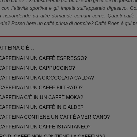
in un caffè?”. Vi mostreremo poi quali sono gli effetti di questa
 con l’attività sportiva e gli impatti sull’apparato digestivo.
isi rispondendo ad altre domande comuni come: Quanti caffè 
 male? Posso bere un caffè prima di dormire? Caffè Roen è qui p
AFFEINA C’È…
CAFFEINA IN UN CAFFÈ ESPRESSO?
CAFFEINA IN UN CAPPUCCINO?
CAFFEINA IN UNA CIOCCOLATA CALDA?
AFFEINA IN UN CAFFÈ FILTRATO?
AFFEINA C’È IN UN CAFFÈ MOKA?
AFFEINA IN UN CAFFÈ IN CIALDE?
CAFFEINA CONTIENE UN CAFFÈ AMERICANO?
CAFFEINA IN UN CAFFÈ ISTANTANEO?
PO DI CAFFÈ NON CONTIENE LA CAFFEINA?