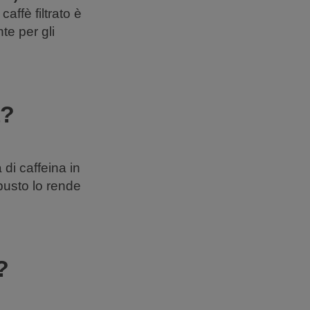
affè filtrato è
e per gli
a?
 di caffeina in
busto lo rende
?