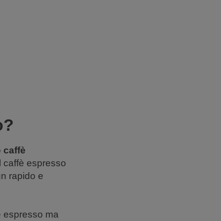
o?
o
caffè
il caffè espresso
un rapido e
ffè espresso ma