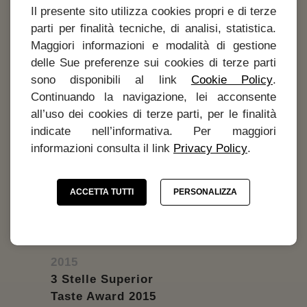
Il presente sito utilizza cookies propri e di terze
parti per finalità tecniche, di analisi, statistica.
2015
Maggiori informazioni e modalità di gestione
Crystal Taste Award 2015
delle Sue preferenze sui cookies di terze parti
100% Arabica Gourmet
sono disponibili al link
Cookie Policy
.
Continuando la navigazione, lei acconsente
all’uso dei cookies di terze parti, per le finalità
indicate nell’informativa. Per maggiori
informazioni consulta il link
Privacy Policy
.
ACCETTA TUTTI
PERSONALIZZA
2015
3 Stelle Superior
Taste Award 2015