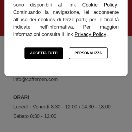
sono disponibili al link
Cookie Policy
.
Continuando la navigazione, lei acconsente
INVIA
all’uso dei cookies di terze parti, per le finalità
indicate nell’informativa. Per maggiori
informazioni consulta il link
Privacy Policy
.
Caffè Roen s.r.l
ACCETTA TUTTI
PERSONALIZZA
Via Marconi, 20 - 37010 Affi (Verona)
Tel. +39 045 6201131 - P.IVA 04166750234
info@cafferoen.com
ORARI
Lunedì - Venerdì 8:30 - 12:00 \ 14:30 - 18:00
Sabato 8:30 - 12:00