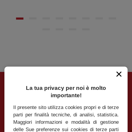
×
La tua privacy per noi è molto
Iscrivimi alla Newsletter
importante!
Iscriviti alla Newsletter per essere sempre
Il presente sito utilizza cookies propri e di terze
aggiornato su tutte le novità e le promozioni
parti per finalità tecniche, di analisi, statistica.
Maggiori informazioni e modalità di gestione
delle Sue preferenze sui cookies di terze parti