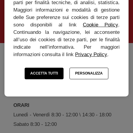
parti per finalità tecniche, di analisi, statistica.
Maggiori informazioni e modalità di gestione
delle Sue preferenze sui cookies di terze parti
INVIA
sono disponibili al link
Cookie Policy
.
Continuando la navigazione, lei acconsente
all’uso dei cookies di terze parti, per le finalità
indicate nell’informativa. Per maggiori
informazioni consulta il link
Privacy Policy
.
Caffè Roen s.r.l
Via Marconi, 20 - 37010 Affi (Verona)
ACCETTA TUTTI
PERSONALIZZA
Tel. +39 045 6201131 - P.IVA 04166750234
info@cafferoen.com
ORARI
Lunedì - Venerdì 8:30 - 12:00 \ 14:30 - 18:00
Sabato 8:30 - 12:00